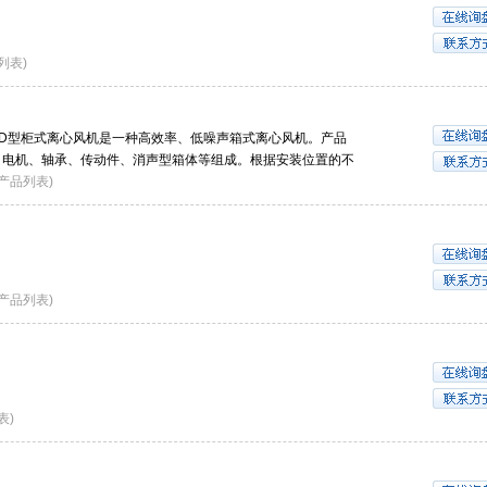
列表)
HTFD型柜式离心风机是一种高效率、低噪声箱式离心风机。产品
、电机、轴承、传动件、消声型箱体等组成。根据安装位置的不
出风口位置，以满足
(产品列表)
(产品列表)
表)