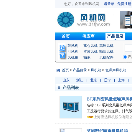
您好，欢迎来到
风机网
！
请登录
免费注册
首页
供应商
产品目录
鼓风机
离心风机
高压风机
引风机
罗茨风机
轴流风机
产
风机箱
轴承
风机配件
首页
>
产品目录
>
风机箱
>
低噪声风机箱
山东
|
浙江
|
北京
|
辽宁
|
上海
|
产品列表
BF系列变风量低噪声风
名称：BF系列变风量低噪声风
工况运行要求的送风、排气
筑等通风及空调系统中，作
上海应达风机股份有限
节能型低噪声机风机箱