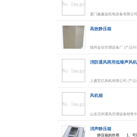
厦门鑫鑫益机电设备有限公
高效静压箱
德州金信空调设备厂
(产品列
消防通风两用低噪声风机
上虞宏亿风机有限公司
(产品
风机箱
山东贝州通风空调设备销售
消声静压箱
静压箱的作用 1、可以