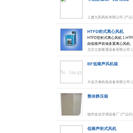
上虞九阳风机有限公司
(产品
HTFD柜式离心风机
HTFD型柜式离心风机 1.
由低噪声前倾多翼离心风机
同，提供12种不同角度的进
北京立新暖通设备有限公司
BF低噪声风机箱
大连天睿机电设备有限公司
整体静压箱
德州金信空调设备厂
(产品列
低噪声柜式风机